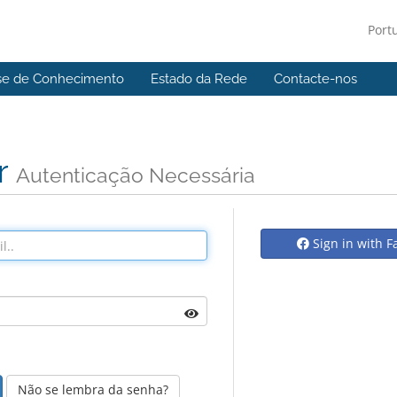
Port
se de Conhecimento
Estado da Rede
Contacte-nos
r
Autenticação Necessária
Sign in with 
Não se lembra da senha?