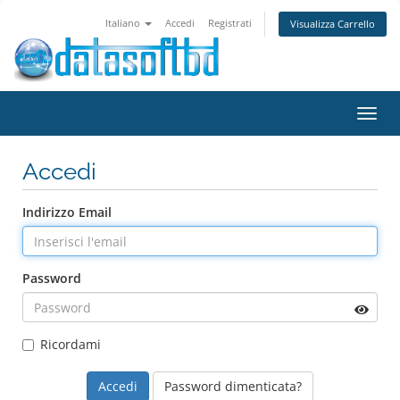
Italiano
Accedi
Registrati
Visualizza Carrello
Attiv
Navi
Accedi
Indirizzo Email
Password
Ricordami
Password dimenticata?