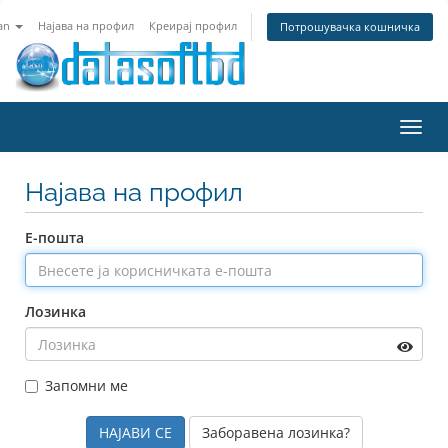
an
Најава на профил
Креирај профил
Потрошувачка кошничка
Toggl
navig
Најава на профил
Е-пошта
Лозинка
Запомни ме
Заборавена лозинка?