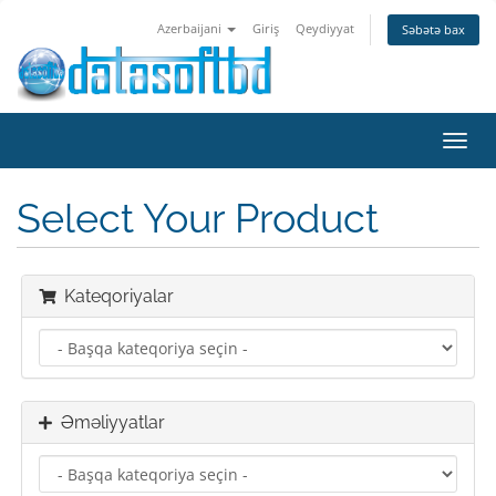
Azerbaijani
Giriş
Qeydiyyat
Səbətə bax
Naviq
keçid
Select Your Product
Kateqoriyalar
Əməliyyatlar