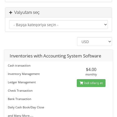
Valyutanı seç
Inventories with Accounting System Software
Cash transaction
$4.00
Inventory Management
monthly
Ledger Management
İndi sifariş et
Check Transaction
Bank Transaction
Daily Cash Book/Day Close
and Many More.....