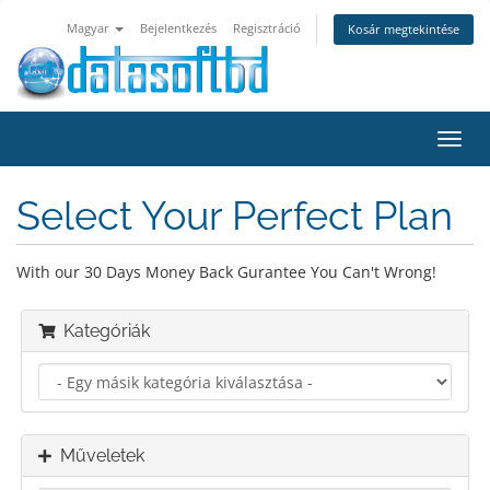
Magyar
Bejelentkezés
Regisztráció
Kosár megtekintése
Váltá
a
navig
Select Your Perfect Plan
With our 30 Days Money Back Gurantee You Can't Wrong!
Kategóriák
Műveletek