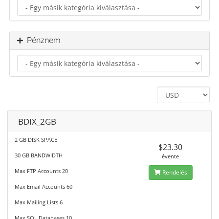
Pénznem
BDIX_2GB
2 GB DISK SPACE
$23.30
30 GB BANDWIDTH
évente
Max FTP Accounts 20
Rendelés
Max Email Accounts 60
Max Mailing Lists 6
Max SQL Databases 10